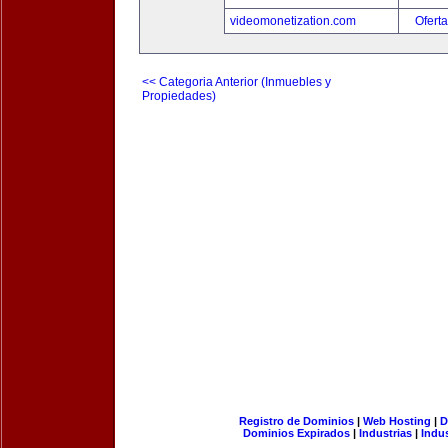
videomonetization.com
Oferta
<< Categoria Anterior (Inmuebles y
Propiedades)
Registro de Dominios
|
Web Hosting
|
D
Dominios Expirados
|
Industrias
|
Indu