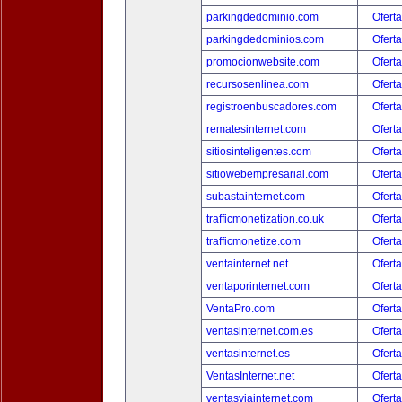
parkingdedominio.com
Oferta
parkingdedominios.com
Oferta
promocionwebsite.com
Oferta
recursosenlinea.com
Oferta
registroenbuscadores.com
Oferta
rematesinternet.com
Oferta
sitiosinteligentes.com
Oferta
sitiowebempresarial.com
Oferta
subastainternet.com
Oferta
trafficmonetization.co.uk
Oferta
trafficmonetize.com
Oferta
ventainternet.net
Oferta
ventaporinternet.com
Oferta
VentaPro.com
Oferta
ventasinternet.com.es
Oferta
ventasinternet.es
Oferta
VentasInternet.net
Oferta
ventasviainternet.com
Oferta