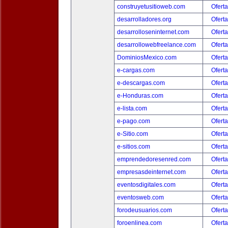
construyetusitioweb.com
Oferta
desarrolladores.org
Oferta
desarrolloseninternet.com
Oferta
desarrollowebfreelance.com
Oferta
DominiosMexico.com
Oferta
e-cargas.com
Oferta
e-descargas.com
Oferta
e-Honduras.com
Oferta
e-lista.com
Oferta
e-pago.com
Oferta
e-Sitio.com
Oferta
e-sitios.com
Oferta
emprendedoresenred.com
Oferta
empresasdeinternet.com
Oferta
eventosdigitales.com
Oferta
eventosweb.com
Oferta
forodeusuarios.com
Oferta
foroenlinea.com
Oferta