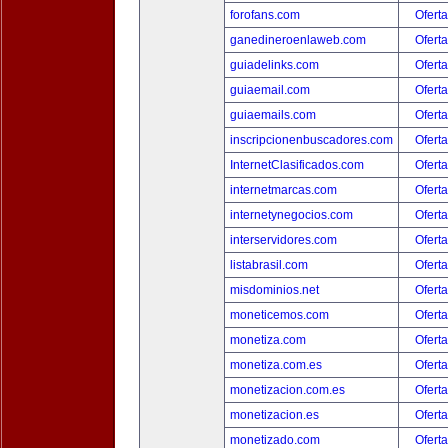
forofans.com
Oferta
ganedineroenlaweb.com
Oferta
guiadelinks.com
Oferta
guiaemail.com
Oferta
guiaemails.com
Oferta
inscripcionenbuscadores.com
Oferta
InternetClasificados.com
Oferta
internetmarcas.com
Oferta
internetynegocios.com
Oferta
interservidores.com
Oferta
listabrasil.com
Oferta
misdominios.net
Oferta
moneticemos.com
Oferta
monetiza.com
Oferta
monetiza.com.es
Oferta
monetizacion.com.es
Oferta
monetizacion.es
Oferta
monetizado.com
Oferta