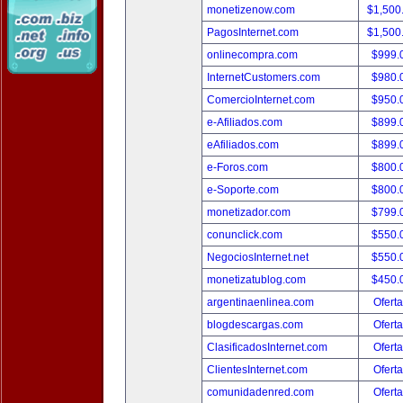
monetizenow.com
$1,500
PagosInternet.com
$1,500
onlinecompra.com
$999.
InternetCustomers.com
$980.
ComercioInternet.com
$950.
e-Afiliados.com
$899.
eAfiliados.com
$899.
e-Foros.com
$800.
e-Soporte.com
$800.
monetizador.com
$799.
conunclick.com
$550.
NegociosInternet.net
$550.
monetizatublog.com
$450.
argentinaenlinea.com
Oferta
blogdescargas.com
Oferta
ClasificadosInternet.com
Oferta
ClientesInternet.com
Oferta
comunidadenred.com
Oferta