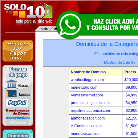
Dominios de la Categorí
99 dominios en esta categ
Mostrando 1 de 99
Nombre de Dominio
Precio
webhostingpro.com
$20,00
monetizalo.com
$9,800
VentasInternet.com
$4,999
productosdigitales.com
$4,950
registroelectronico.com
$2,900
admonetization.com
$2,150
e-Contenidos.com
$1,500
monetizacao.com
$1,500