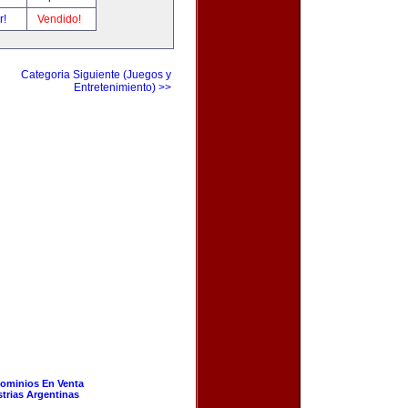
r!
Vendido!
Categoria Siguiente (Juegos y
Entretenimiento) >>
ominios En Venta
strias Argentinas