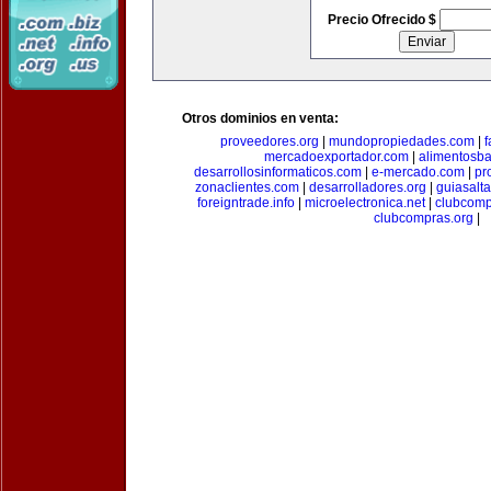
Precio Ofrecido $
Otros dominios en venta:
proveedores.org
|
mundopropiedades.com
|
f
mercadoexportador.com
|
alimentosb
desarrollosinformaticos.com
|
e-mercado.com
|
pr
zonaclientes.com
|
desarrolladores.org
|
guiasalt
foreigntrade.info
|
microelectronica.net
|
clubcom
clubcompras.org
|