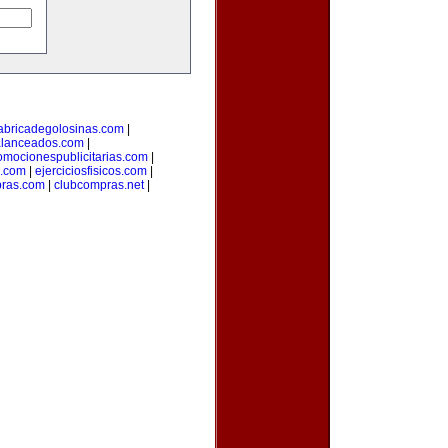
abricadegolosinas.com
|
alanceados.com
|
omocionespublicitarias.com
|
a.com
|
ejerciciosfisicos.com
|
pras.com
|
clubcompras.net
|