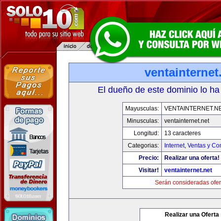
ventainternet
El dueño de este dominio lo ha
Mayusculas:
VENTAINTERNET.N
Minusculas:
ventainternet.net
Longitud:
13 caracteres
Categorias:
Internet
,
Ventas y Co
Precio:
Realizar una oferta!
Visitar!
ventainternet.net
Serán consideradas ofer
Realizar una Oferta