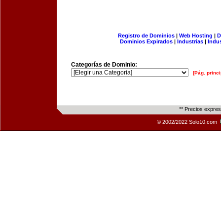
Registro de Dominios
|
Web Hosting
|
D
Dominios Expirados
|
Industrias
|
Indu
Categorías de Dominio:
[Pág. princi
** Precios expre
© 2002/2022 Solo10.com