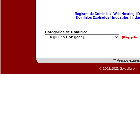
Registro de Dominios
|
Web Hosting
|
D
Dominios Expirados
|
Industrias
|
Indu
Categorías de Dominio:
[Pág. princi
** Precios expre
© 2002/2022 Solo10.com