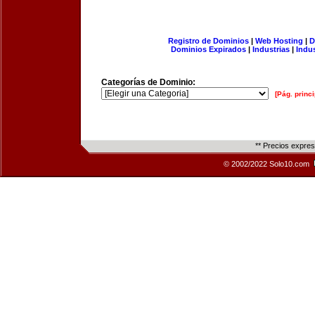
Registro de Dominios
|
Web Hosting
|
D
Dominios Expirados
|
Industrias
|
Indu
Categorías de Dominio:
[Pág. princi
** Precios expre
© 2002/2022 Solo10.com