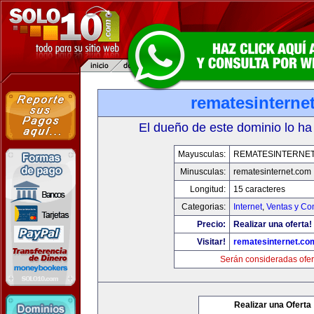
rematesinterne
El dueño de este dominio lo ha
Mayusculas:
REMATESINTERNE
Minusculas:
rematesinternet.com
Longitud:
15 caracteres
Categorias:
Internet
,
Ventas y Co
Precio:
Realizar una oferta!
Visitar!
rematesinternet.co
Serán consideradas ofer
Realizar una Oferta