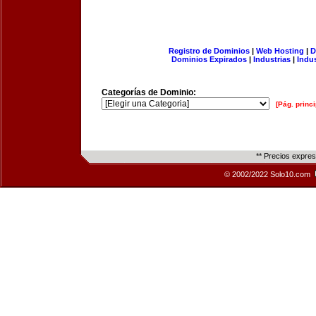
Registro de Dominios
|
Web Hosting
|
D
Dominios Expirados
|
Industrias
|
Indu
Categorías de Dominio:
[Pág. princi
** Precios expre
© 2002/2022 Solo10.com