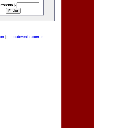
Ofrecido $
com
|
puntosdeventas.com
|
e-