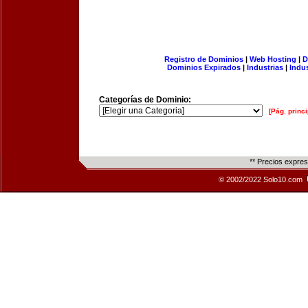
Registro de Dominios
|
Web Hosting
|
D
Dominios Expirados
|
Industrias
|
Indu
Categorías de Dominio:
[Pág. princi
** Precios expre
© 2002/2022 Solo10.com