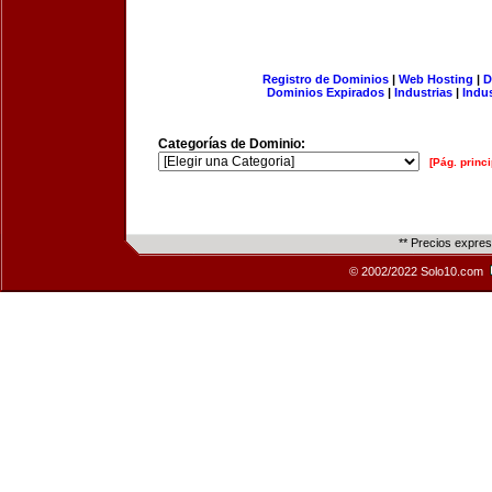
Registro de Dominios
|
Web Hosting
|
D
Dominios Expirados
|
Industrias
|
Indu
Categorías de Dominio:
[Pág. princi
** Precios expre
© 2002/2022 Solo10.com