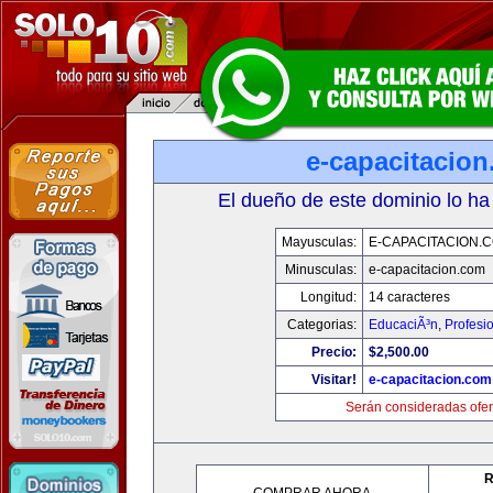
e-capacitacio
El dueño de este dominio lo ha
Mayusculas:
E-CAPACITACION.
Minusculas:
e-capacitacion.com
Longitud:
14 caracteres
Categorias:
EducaciÃ³n
,
Profesi
Precio:
$2,500.00
Visitar!
e-capacitacion.com
Serán consideradas ofer
R