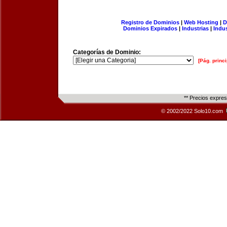
Registro de Dominios
|
Web Hosting
|
D
Dominios Expirados
|
Industrias
|
Indu
Categorías de Dominio:
[Pág. princi
** Precios expre
© 2002/2022 Solo10.com