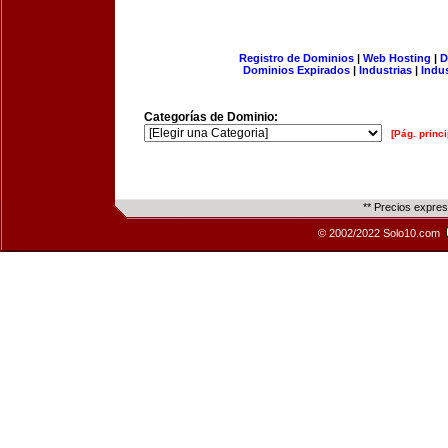
Registro de Dominios
|
Web Hosting
|
D
Dominios Expirados
|
Industrias
|
Indu
Categorías de Dominio:
[Pág. princi
** Precios expre
© 2002/2022 Solo10.com