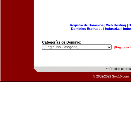
Registro de Dominios
|
Web Hosting
|
D
Dominios Expirados
|
Industrias
|
Indu
Categorías de Dominio:
[Pág. princi
** Precios expre
© 2002/2022 Solo10.com