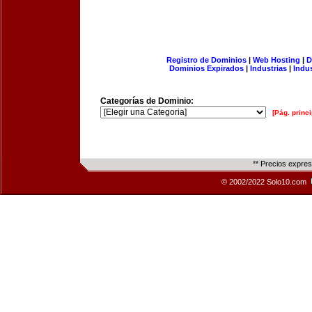
Registro de Dominios
|
Web Hosting
|
D
Dominios Expirados
|
Industrias
|
Indu
Categorías de Dominio:
[Pág. princi
** Precios expre
© 2002/2022 Solo10.com