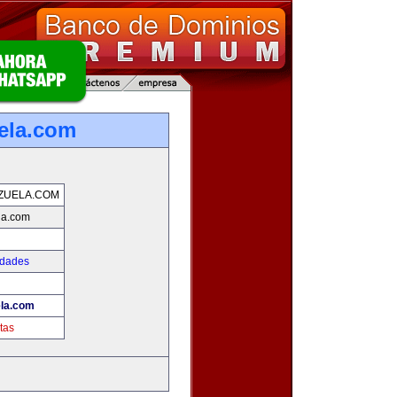
ela.com
ZUELA.COM
la.com
edades
la.com
tas