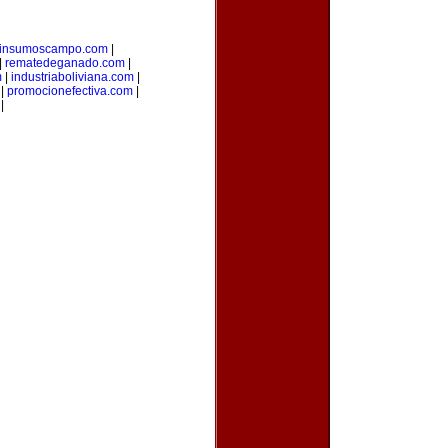
insumoscampo.com
|
|
rematedeganado.com
|
m
|
industriaboliviana.com
|
|
promocionefectiva.com
|
|