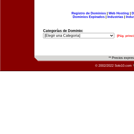
Registro de Dominios
|
Web Hosting
|
D
Dominios Expirados
|
Industrias
|
Indu
Categorías de Dominio:
[Pág. princi
** Precios expre
© 2002/2022 Solo10.com