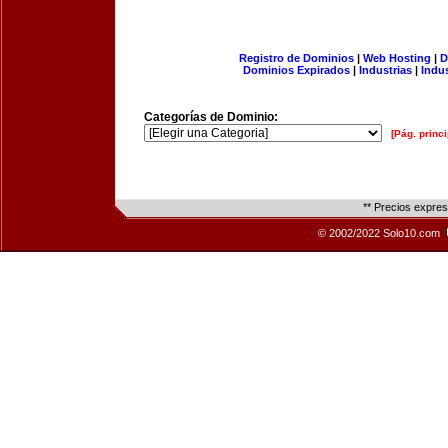
Registro de Dominios
|
Web Hosting
|
D
Dominios Expirados
|
Industrias
|
Indu
Categorías de Dominio:
[Pág. princi
** Precios expre
© 2002/2022 Solo10.com