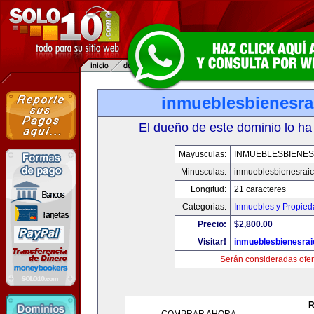
inmueblesbienesra
El dueño de este dominio lo ha
Mayusculas:
INMUEBLESBIENES
Minusculas:
inmueblesbienesrai
Longitud:
21 caracteres
Categorias:
Inmuebles y Propie
Precio:
$2,800.00
Visitar!
inmueblesbienesra
Serán consideradas ofer
R