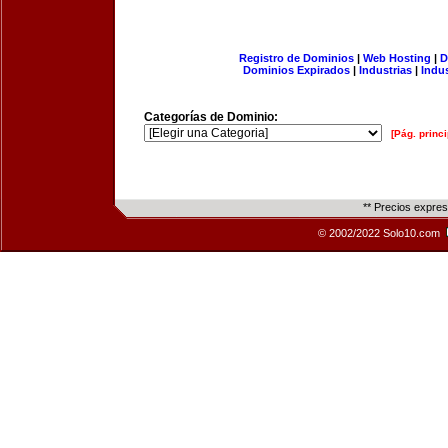
Registro de Dominios
|
Web Hosting
|
D
Dominios Expirados
|
Industrias
|
Indu
Categorías de Dominio:
[Pág. princi
** Precios expre
© 2002/2022 Solo10.com