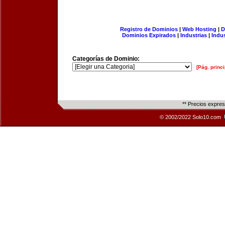
Registro de Dominios
|
Web Hosting
|
D
Dominios Expirados
|
Industrias
|
Indu
Categorías de Dominio:
[Pág. princi
** Precios expre
© 2002/2022 Solo10.com