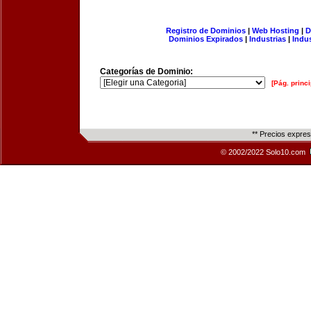
Registro de Dominios
|
Web Hosting
|
D
Dominios Expirados
|
Industrias
|
Indu
Categorías de Dominio:
[Pág. princi
** Precios expre
© 2002/2022 Solo10.com