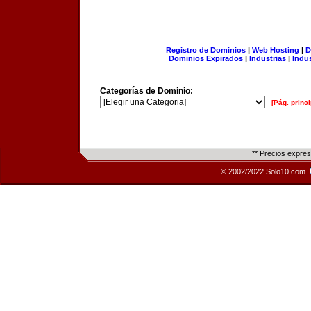
Registro de Dominios
|
Web Hosting
|
D
Dominios Expirados
|
Industrias
|
Indu
Categorías de Dominio:
[Pág. princi
** Precios expre
© 2002/2022 Solo10.com