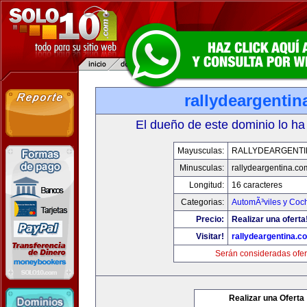
rallydeargenti
El dueño de este dominio lo ha
Mayusculas:
RALLYDEARGENTI
Minusculas:
rallydeargentina.co
Longitud:
16 caracteres
Categorias:
AutomÃ³viles y Coc
Precio:
Realizar una oferta
Visitar!
rallydeargentina.c
Serán consideradas ofer
Realizar una Oferta