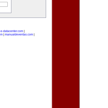
|
e-datacenter.com
|
om
|
manualdeventas.com
|