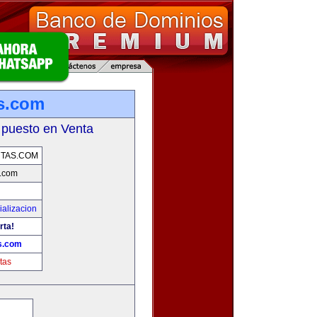
s.com
 puesto en Venta
TAS.COM
.com
alizacion
rta!
s.com
tas