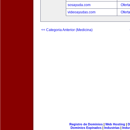
sosayuda.com
Ofert
videoayudas.com
Ofert
<< Categoria Anterior (Medicina)
Registro de Dominios
|
Web Hosting
|
D
Dominios Expirados
|
Industrias
|
Indu