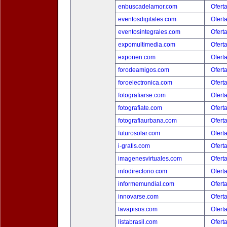
enbuscadelamor.com
Ofert
eventosdigitales.com
Ofert
eventosintegrales.com
Ofert
expomultimedia.com
Ofert
exponen.com
Ofert
forodeamigos.com
Ofert
foroelectronica.com
Ofert
fotografiarse.com
Ofert
fotografiate.com
Ofert
fotografiaurbana.com
Ofert
futurosolar.com
Ofert
i-gratis.com
Ofert
imagenesvirtuales.com
Ofert
infodirectorio.com
Ofert
informemundial.com
Ofert
innovarse.com
Ofert
lavapisos.com
Ofert
listabrasil.com
Ofert