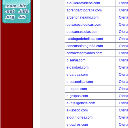
alquilerdevideos.com
Ofert
aprendafotografia.com
Ofert
argentinateamo.com
Ofert
bolsasecologicas.com
Ofert
buscamascotas.com
Ofert
catalogodebelleza.com
Ofert
concursofotografia.com
Ofert
contactosprivados.com
Ofert
disertar.com
Ofert
e-calidad.com
Ofert
e-cargas.com
Ofert
e-cosmetica.com
Ofert
e-cupon.com
Ofert
e-grupos.com
Ofert
e-inteligencia.com
Ofert
e-Kiosco.com
Ofert
e-opiniones.com
Ofert
e-padres.com
Ofert