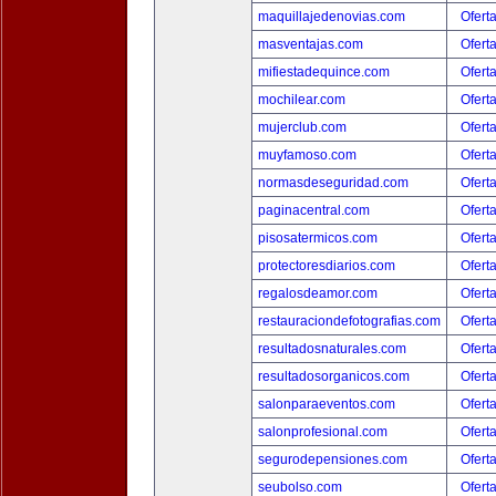
maquillajedenovias.com
Ofert
masventajas.com
Ofert
mifiestadequince.com
Ofert
mochilear.com
Ofert
mujerclub.com
Ofert
muyfamoso.com
Ofert
normasdeseguridad.com
Ofert
paginacentral.com
Ofert
pisosatermicos.com
Ofert
protectoresdiarios.com
Ofert
regalosdeamor.com
Ofert
restauraciondefotografias.com
Ofert
resultadosnaturales.com
Ofert
resultadosorganicos.com
Ofert
salonparaeventos.com
Ofert
salonprofesional.com
Ofert
segurodepensiones.com
Ofert
seubolso.com
Ofert